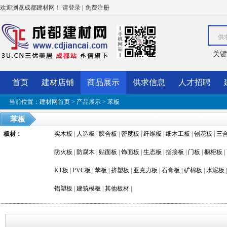
欢迎浏览成都建材网！
|
请登录
免费注册
供
关键
首页
建材店铺
商品展示
供求信息
人才招聘
当前位置：
建材网首页
>
产品展示
>
苯板
苯板
板材
：
实木板
|
人造板
|
胶合板
|
密度板
|
纤维板
|
细木工板
|
刨花板
|
三
防火板
|
防腐木
|
贴面板
|
饰面板
|
生态板
|
指接板
|
门板
|
橱柜板
|
KT板
|
PVC板
|
苯板
|
挤塑板
|
亚克力板
|
石膏板
|
矿棉板
|
水泥板
铝塑板
|
建筑模板
|
其他板材
|