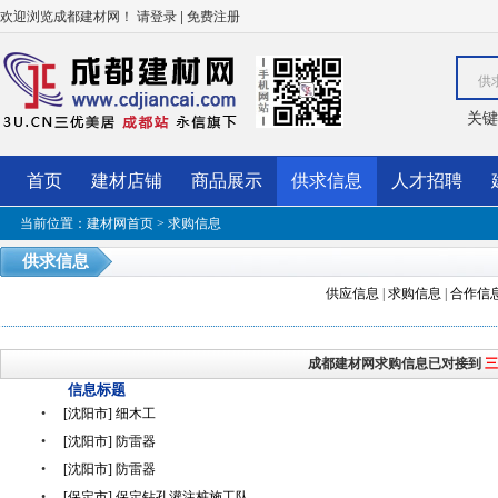
欢迎浏览成都建材网！
|
请登录
免费注册
供
关键
首页
建材店铺
商品展示
供求信息
人才招聘
当前位置：
建材网首页
>
求购信息
供求信息
供应信息
|
求购信息
|
合作信
成都建材网求购信息已对接到
三
信息标题
•
[沈阳市] 细木工
•
[沈阳市] 防雷器
•
[沈阳市] 防雷器
•
[保定市] 保定钻孔灌注桩施工队