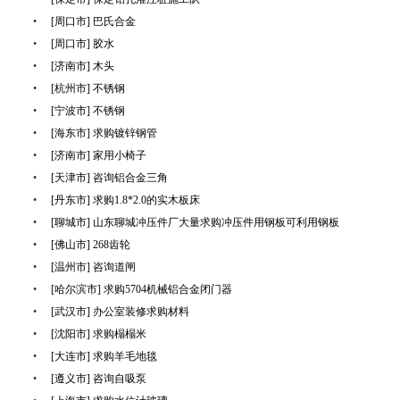
•
[周口市] 巴氏合金
•
[周口市] 胶水
•
[济南市] 木头
•
[杭州市] 不锈钢
•
[宁波市] 不锈钢
•
[海东市] 求购镀锌钢管
•
[济南市] 家用小椅子
•
[天津市] 咨询铝合金三角
•
[丹东市] 求购1.8*2.0的实木板床
•
[聊城市] 山东聊城冲压件厂大量求购冲压件用钢板可利用钢板
•
[佛山市] 268齿轮
•
[温州市] 咨询道闸
•
[哈尔滨市] 求购5704机械铝合金闭门器
•
[武汉市] 办公室装修求购材料
•
[沈阳市] 求购榻榻米
•
[大连市] 求购羊毛地毯
•
[遵义市] 咨询自吸泵