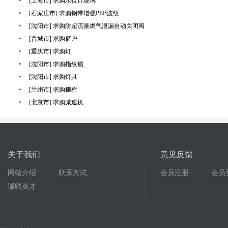
•
[上海市] 求购水位计玻璃
•
[石家庄市] 求购钢带增强PEB波纹
•
[沈阳市] 求购防超流量燃气泄漏自动关闭阀
•
[晋城市] 求购窗户
•
[重庆市] 求购灯
•
[沈阳市] 求购指纹锁
•
[沈阳市] 求购灯具
•
[兰州市] 求购栅栏
•
[北京市] 求购减速机
关于我们
意见反馈
网站介绍
联系方式
会员注册
会员
诚聘英才