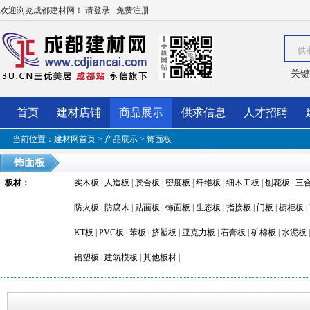
欢迎浏览成都建材网！
|
请登录
免费注册
供
关键
首页
建材店铺
商品展示
供求信息
人才招聘
当前位置：
建材网首页
>
产品展示
>
饰面板
饰面板
板材
：
实木板
|
人造板
|
胶合板
|
密度板
|
纤维板
|
细木工板
|
刨花板
|
三
防火板
|
防腐木
|
贴面板
|
饰面板
|
生态板
|
指接板
|
门板
|
橱柜板
|
KT板
|
PVC板
|
苯板
|
挤塑板
|
亚克力板
|
石膏板
|
矿棉板
|
水泥板
铝塑板
|
建筑模板
|
其他板材
|