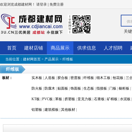
欢迎浏览成都建材网！
|
请登录
免费注册
供
关键
首页
建材店铺
商品展示
供求信息
人才招聘
当前位置：
建材网首页
>
产品展示
>
纤维板
纤维板
板材
：
实木板
|
人造板
|
胶合板
|
密度板
|
纤维板
|
细木工板
|
刨花板
|
三
防火板
|
防腐木
|
贴面板
|
饰面板
|
生态板
|
指接板
|
门板
|
橱柜板
|
KT板
|
PVC板
|
苯板
|
挤塑板
|
亚克力板
|
石膏板
|
矿棉板
|
水泥板
铝塑板
|
建筑模板
|
其他板材
|