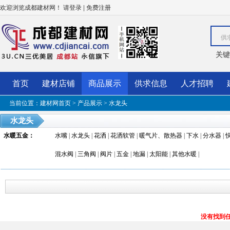
欢迎浏览成都建材网！
|
请登录
免费注册
供
关键
首页
建材店铺
商品展示
供求信息
人才招聘
当前位置：
建材网首页
>
产品展示
>
水龙头
水龙头
水暖五金
：
水嘴
|
水龙头
|
花洒
|
花洒软管
|
暖气片、散热器
|
下水
|
分水器
|
混水阀
|
三角阀
|
阀片
|
五金
|
地漏
|
太阳能
|
其他水暖
|
没有找到