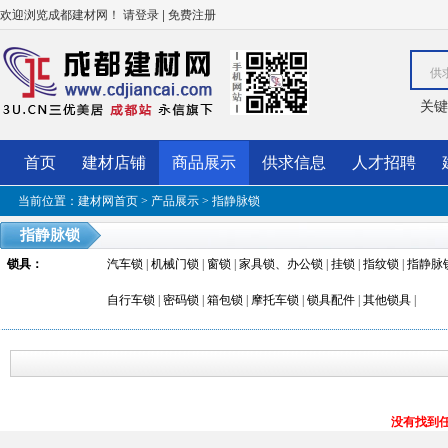
欢迎浏览成都建材网！
|
请登录
免费注册
供
关键
首页
建材店铺
商品展示
供求信息
人才招聘
当前位置：
建材网首页
>
产品展示
>
指静脉锁
指静脉锁
锁具
：
汽车锁
|
机械门锁
|
窗锁
|
家具锁、办公锁
|
挂锁
|
指纹锁
|
指静脉
自行车锁
|
密码锁
|
箱包锁
|
摩托车锁
|
锁具配件
|
其他锁具
|
没有找到