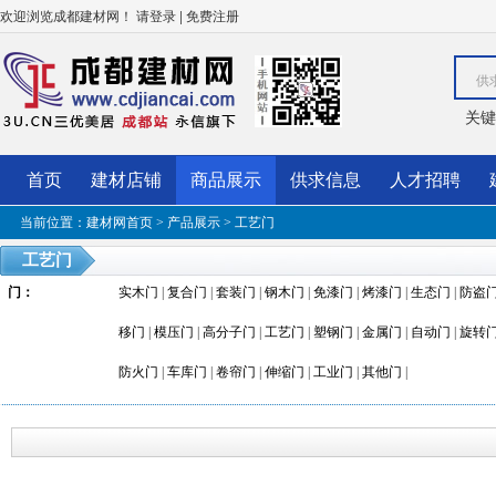
欢迎浏览成都建材网！
|
请登录
免费注册
供
关键
首页
建材店铺
商品展示
供求信息
人才招聘
当前位置：
建材网首页
>
产品展示
>
工艺门
工艺门
门
：
实木门
|
复合门
|
套装门
|
钢木门
|
免漆门
|
烤漆门
|
生态门
|
防盗
移门
|
模压门
|
高分子门
|
工艺门
|
塑钢门
|
金属门
|
自动门
|
旋转
防火门
|
车库门
|
卷帘门
|
伸缩门
|
工业门
|
其他门
|