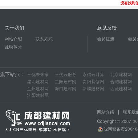
没有找到
关于我们
意见反馈
网站介绍
联系方式
会员注册
会员
诚聘英才
旗下站点：
三优未来家
三优云服务
永信云计算
北京建材网
昆明建材网
贵阳建材网
贵阳装修网
合肥建材网
兰州建材网
海口建材网
新疆建材网
西藏建材网
沈阳建材网
|
网站介绍
联系我
Copyright © 200
沈网警备案20040