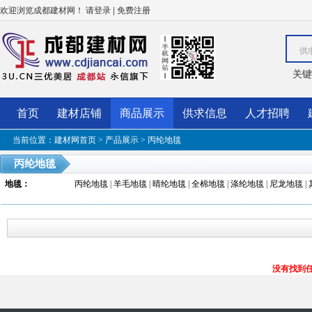
欢迎浏览成都建材网！
|
请登录
免费注册
供
关键
首页
建材店铺
商品展示
供求信息
人才招聘
当前位置：
建材网首页
>
产品展示
>
丙纶地毯
丙纶地毯
地毯
：
丙纶地毯
|
羊毛地毯
|
晴纶地毯
|
全棉地毯
|
涤纶地毯
|
尼龙地毯
|
没有找到