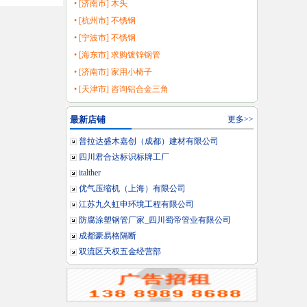
• [济南市] 木头
• [杭州市] 不锈钢
• [宁波市] 不锈钢
• [海东市] 求购镀锌钢管
• [济南市] 家用小椅子
• [天津市] 咨询铝合金三角
最新店铺
更多>>
普拉达盛木嘉创（成都）建材有限公司
四川君合达标识标牌工厂
italther
优气压缩机（上海）有限公司
江苏九久虹申环境工程有限公司
防腐涂塑钢管厂家_四川蜀帝管业有限公司
成都豪易格隔断
双流区天权五金经营部