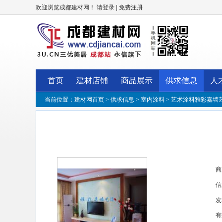
欢迎浏览成都建材网！
|
请登录
免费注册
首页
建材店铺
商品展示
供求信息
人
当前位置：
建材网首页
>
供求信息
>
室内涂料
> 艺术涂料雅彩嘉墙
商
信
发
有