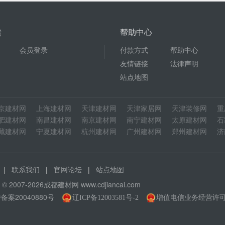
馈
帮助中心
会员登录
付款方式
帮助中心
友情链接
法律声明
站点地图
京建材网
上海建材网
天津建材网
天津家居网
天津装修网
重
肥建材网
南昌建材网
南京建材网
南宁建材网
太原建材网
石
藏建材网
宁夏建材网
杭州建材网
广州建材网
郑州建材网
济
|
|
|
联系我们
官网论坛
站点地图
ht © 2007-2026成都建材网
www.cdjiancai.com
备案20040880号
增值电信业务经营许可证：
辽ICP备12003581号-2