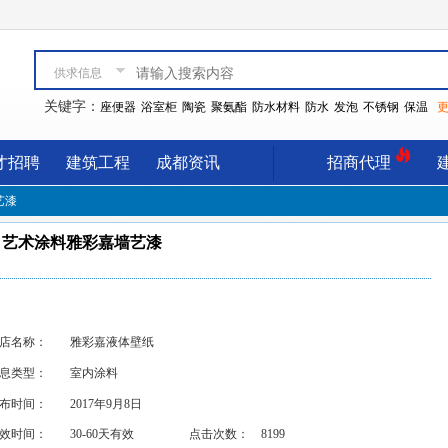
供求信息
关键字：
座便器
浴室柜
陶瓷
聚氨酯
防水材料
防水
发泡
不锈钢
保温
更
才招聘
建筑工程
成都资讯
招商代理
艺漆
艺术涂料雅彩嘉墙艺漆
店名称：
雅彩嘉液体壁纸
息类型：
室内涂料
布时间：
2017年9月8日
效时间：
30-60天有效
点击次数：
8199