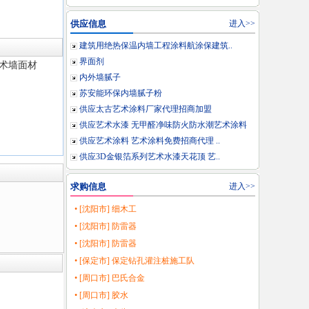
供应信息
进入>>
建筑用绝热保温内墙工程涂料航涂保建筑..
界面剂
术墙面材
内外墙腻子
苏安能环保内墙腻子粉
供应太古艺术涂料厂家代理招商加盟
供应艺术水漆 无甲醛净味防火防水潮艺术涂料
供应艺术涂料 艺术涂料免费招商代理 ..
供应3D金银箔系列艺术水漆天花顶 艺..
求购信息
进入>>
• [沈阳市] 细木工
• [沈阳市] 防雷器
• [沈阳市] 防雷器
• [保定市] 保定钻孔灌注桩施工队
• [周口市] 巴氏合金
• [周口市] 胶水