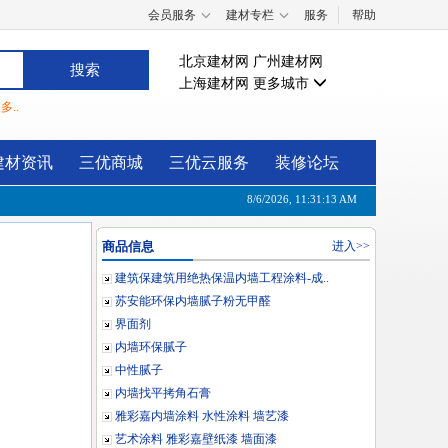
会员服务
建材专栏
服务
帮助
北京建材网
广州建材网
上海建材网
更多城市
多..
建材资讯
三优商城
三优云服务
装修论坛
8/6/2026, 11:31:13 AM
商品信息
进入>>
建筑保建筑用绝热保温内墙工程涂料-成..
苏安能环保内墙腻子粉无甲醛
界面剂
内墙环保腻子
中性腻子
内墙找平拷角石膏
雅彩嘉内墙涂料 水性涂料 墙艺漆
艺术涂料 雅彩嘉壁纸漆 墙面漆