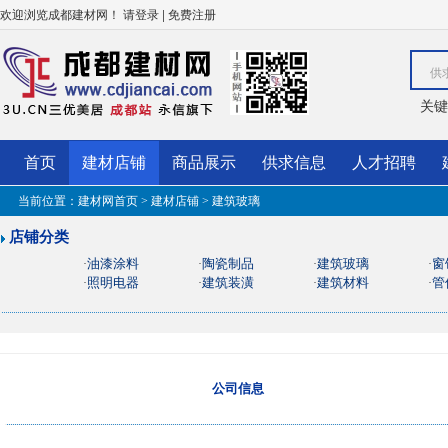
欢迎浏览成都建材网！
|
请登录
免费注册
供
关键
首页
建材店铺
商品展示
供求信息
人才招聘
当前位置：
建材网首页
>
建材店铺
> 建筑玻璃
店铺分类
油漆涂料
陶瓷制品
建筑玻璃
窗
·
·
·
·
照明电器
建筑装潢
建筑材料
管
·
·
·
·
公司信息