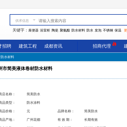
供求信息
关键字：
座便器
浴室柜
陶瓷
聚氨酯
防水材料
防水
发泡
不锈钢
保温
更
才招聘
建筑工程
成都资讯
招商代理
材防水材料
州市简美液体卷材防水材料
商店名称：
简美防水
商品类型：
防水涂料
商品价格：
元
品牌名称：
简美防水
商品产地：
广州花都
有 效 期：
长期有效