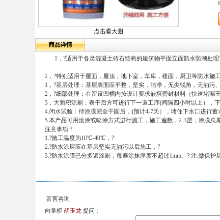
点击看大图
商品详情
1，?适用于各类混凝土砖石结构的建筑物平面立面防水防潮处理
2，?特别适用于屋面，屋顶，地下室，车库，楼面，厨卫等防水施
1，?基层处理：基层表面应平整，坚实，洁净，无尖锐角，无油污、
2，?细部处理；在留设凹槽内按设计要求嵌填密封材料（快速堵漏
3，大面积涂刷：表干后方可进行下一道工序(间隔四小时以上），下
4.闭水试验：待涂膜完全干固后，(预计4-7天），堵住下水口进行
5.本产品可用滚涂或喷涂方式进行施工，施工遍数，2-3层，涂膜总厚度1.5
注意事项:?
1.?施工温度为10℃-40℃，?
2.?防水涂层应在基层坚实无油污以后施工，?
3.?防水涂膜已分多遍涂刷，每遍涂抹厚度不超过1mm。? 注:做保
留言咨询
向掌柜
胡玉龙
提问：