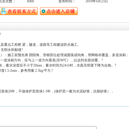
点击次数：
6060
发布时间：
2019年4月23日
?
工及重点工程桥 梁，隧道，道路等工程建设防水施工。
无明水和裂缝?
王）：施工前预先将 阴阳角、管根部位处理成圆弧或钝角，用网格布覆盖，多道涂刷：
一道涂刷方向，应与上一道方向垂直(呈90℃），以达到全面涂覆。?
蓄水，蓄水深度应不小于20mm，蓄水时间为24小时，水面无明显下降为合格。?
-2mm，参考用量:2.5kg/平方;?
护层质保20年，不做保护层质保1-3年，(保护层一般为水泥砂浆，抗裂砂浆），