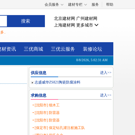
会员服务
建材专栏
服务
帮助
北京建材网
广州建材网
上海建材网
更多城市
多..
建材资讯
三优商城
三优云服务
装修论坛
8/8/2026, 5:02:31 AM
供应信息
进入>>
志盛威华ZS821陶瓷防腐涂料
求购信息
进入>>
• [沈阳市] 细木工
• [沈阳市] 防雷器
• [沈阳市] 防雷器
• [保定市] 保定钻孔灌注桩施工队